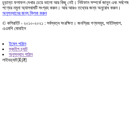
চূড়ান্ত ফলাফল দেখার চেয়ে ভালো আর কিছু নেই। নিউফান সম্পর্কে জানুন এবং সর্বশেষ
পণ্যের নমুনা অ্যালবামটি সংগ্রহ করুন। আর আরও তথ্যের জন্য অনুরোধ করুন।
অনুসন্ধানের জন্য ক্লিক করুন
© কপিরাইট - ২০১০-২০২১ : সর্বস্বত্ব সংরক্ষিত। জনপ্রিয় পণ্যসমূহ, সাইটম্যাপ,
এএমপি মোবাইল
ইমেল পাঠান
স্কাইপ চ্যাট
অনুসন্ধান পাঠান
লাইভচ্যাট
关闭