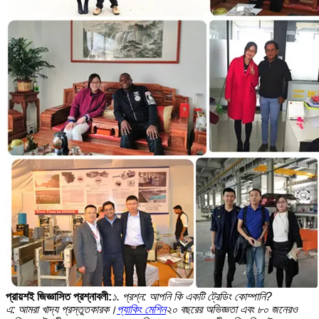
প্রায়শই জিজ্ঞাসিত প্রশ্নাবলী
:
১. প্রশ্ন: আপনি কি একটি ট্রেডিং কোম্পানি?
এ: আমরা খাদ্য প্রস্তুতকারক।
প্যাকিং মেশিন
২০ বছরের অভিজ্ঞতা এবং ৮০ জনেরও