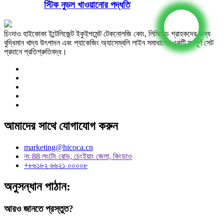
স্টিক নুডল খাওয়ানোর পদ্ধতি
চিংদাও হাইকোকা ইন্টেলিজেন্ট ইকুইপমেন্ট টেকনোলজি কোং, লিমিটেড গ্রাহকদের জন্য
বুদ্ধিমান খাদ্য উৎপাদন এবং প্যাকেজিং অ্যাসেম্বলি লাইন সমাধানের একটি সম্পূর্ণ সেট
প্রদানে প্রতিশ্রুতিবদ্ধ।
আমাদের সাথে যোগাযোগ করুন
marketing@hicoca.cn
নং 88 লংটেং রোড, চেংইয়াং জেলা, কিংডাও
+৮৬১৮২ ৬৬২১ ০০০০৮
অনুসন্ধান পাঠান:
আরও জানতে প্রস্তুত?