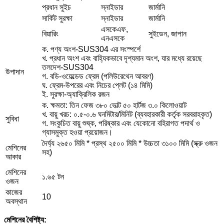
প্রধান সুইচ
স্নাইডার
জার্মানি
সার্কিট সুরক্ষা
স্নাইডার
জার্মানি
এসকেএফ,
বিয়ারিং
সুইডেন, জাপান
এনএসকে
ক. পণ্য অংশ-SUS304 এর সংস্পর্শে
খ. প্রধান অংশ এবং বাহ্যিকভাবে দৃশ্যমান অংশ, যার মধ্যে রয়েছে
তলদেশ-SUS304
উপাদান
গ. বডি-ওয়েল্ডেড ফ্রেম (পলিউরেথেন আবরণ)
ঘ. ফ্রেম-উপরের এবং নিচের প্লেট (১৪ মিমি)
ই. সুরক্ষা-অ্যাক্রিলিক রজন
ক. ক্ষমতা: তিন ফেজ ৩৮০ ভোল্ট ৫০ হার্টজ ৩.০ কিলোওয়াট
খ. বায়ু খরচ: ০.৫-০.৬ ঘনমিটার/মিনিট (ব্যবহারকারী কর্তৃক সরবরাহকৃত)
সুবিধা
গ. সংকুচিত বায়ু শুষ্ক, পরিষ্কার এবং যেকোনো বহিরাগত পদার্থ ও
গ্যাসমুক্ত হওয়া প্রয়োজন।
দৈর্ঘ্য ২৬৫০ মিমি * প্রস্থ ২৫০০ মিমি * উচ্চতা ৩১০০ মিমি (স্ক্রু ওজন
মেশিনের
সহ)
আকার
মেশিনের
১.৬৫ টন
ওজন
কাজের
10
অবস্থান
মেশিনের বৈশিষ্ট্য: