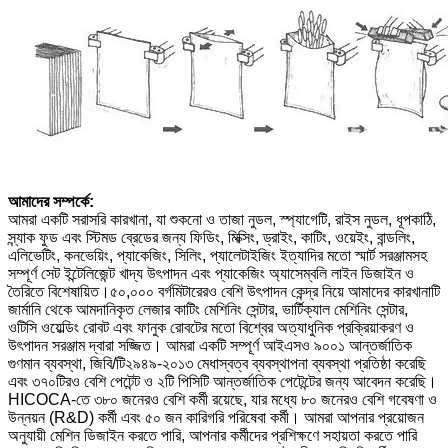
আমাদের সম্পর্কে:
আমরা একটি সরাসরি কারখানা, যা শুকনো ও তাজা নুডল, স্প্যাগেটি, রাইস নুডল, ধূপকাঠি,
স্ন্যাক ফুড এবং স্টিমড ব্রেডের জন্য ফিডিং, মিক্সিং, ড্রাইং, কাটিং, ওয়েইং, বান্ডলিং,
এলিভেটিং, কনভেয়িং, প্যাকেজিং, সিলিং, প্যালেটাইজিং ইত্যাদির মতো স্মার্ট সরঞ্জামসহ
সম্পূর্ণ সেট ইন্টেলিজেন্ট খাদ্য উৎপাদন এবং প্যাকেজিং অ্যাসেম্বলি লাইন ডিজাইন ও
তৈরিতে বিশেষায়িত।
৫০,০০০ বর্গমিটারেরও বেশি উৎপাদন কেন্দ্র নিয়ে আমাদের কারখানাটি
জার্মানি থেকে আমদানিকৃত লেজার কাটিং মেশিনিং সেন্টার, ভার্টিক্যাল মেশিনিং সেন্টার,
ওটিসি ওয়েল্ডিং রোবট এবং ফানুক রোবটের মতো বিশ্বের অত্যাধুনিক প্রক্রিয়াকরণ ও
উৎপাদন সরঞ্জাম দ্বারা সজ্জিত। আমরা একটি সম্পূর্ণ আইএসও ৯০০১ আন্তর্জাতিক
গুণমান ব্যবস্থা, জিবি/টি২৯৪৯-২০১৩ মেধাস্বত্ব ব্যবস্থাপনা ব্যবস্থা প্রতিষ্ঠা করেছি
এবং ৩৭০টিরও বেশি পেটেন্ট ও ২টি পিসিটি আন্তর্জাতিক পেটেন্টের জন্য আবেদন করেছি।
HICOCA-তে ৩৮০ জনেরও বেশি কর্মী রয়েছে, যার মধ্যে ৮০ জনেরও বেশি গবেষণা ও
উন্নয়ন (R&D) কর্মী এবং ৫০ জন কারিগরি পরিষেবা কর্মী। আমরা আপনার প্রয়োজন
অনুযায়ী মেশিন ডিজাইন করতে পারি, আপনার কর্মীদের প্রশিক্ষণে সহায়তা করতে পারি