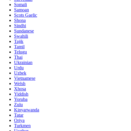
Somali
Samoan
Scots Gaelic
Shona
Sindhi
Sundanese
Swahili
Tajik
Tamil
Telugu
Thai
Ukrainian
Urdu
Uzbek
Vietnamese
Welsh
Xhosa
Yiddish
Yoruba
Zulu
Kinyarwanda
Tatar
Oriya
Turkmen
Uyghur