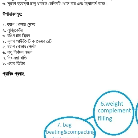
৬. সুরক্ষা ব্যবস্থা চালু থাকলে মেশিনটি থেমে যায় এবং অ্যালার্ম বাজে।
উপাদানসমূহ:
১. ব্যাগ খোলার সেন্সর
২. লুব্রিকেটর
৩. রঙিন টাচ স্ক্রিন
৪. ব্যাগ আউটলেট কনভেয়র বেল্ট
৫. ব্যাগ খোলার প্লেট
৬. বায়ু নির্গমন নজল
৭. দ্বি-রঙা বাতি
৮. এয়ার ফিল্টার
প্যাকিং প্রবাহ: