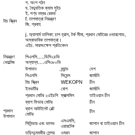
গ. অংশ গঠন
ঘ. বৈদ্যুতিক ক্যাম সুইচ
ই. পণ্য নম্বর রেকর্ড
f. তাপমাত্রা নিয়ন্ত্রণ
টাচ স্ক্রিন
জি. প্রবাহ
j. অ্যালার্ম তালিকা: চাপ হ্রাস, টর্ক সীমা, প্রধান মোটরের ওভারলোড,
অস্বাভাবিক তাপমাত্রা।
এইচ. সারসংক্ষেপ প্রতিবেদন
নিয়ন্ত্রণ
পিএলসি…..ডিসি২৪ভি
ভোল্টেজ
অন্যান্য….এসি৩৮০ভি
উপাদান
ব্র্যান্ড
দেশ
পিএলসি
সিমেন্স
জার্মানি
টাচ স্ক্রিন
WEKOPN
চীন
ইনভার্টার
বোশ
জার্মানি
প্রধান মোটর ২এইচপি
ম্যাক্সমিল
তাইওয়ান চীন
ব্যাগ ফিডার মোটর
চীন
ব্যাগ আউটলেট বেল্ট
প্রধান
চীন
মোটর
উপাদান
এসএমসি,
সিলিন্ডার এবং ভালভ
জাপান বা তাইওয়ান চীন
এয়ারটেক
তড়িৎচুম্বকীয় সেন্সর
ওমরন
জাপান