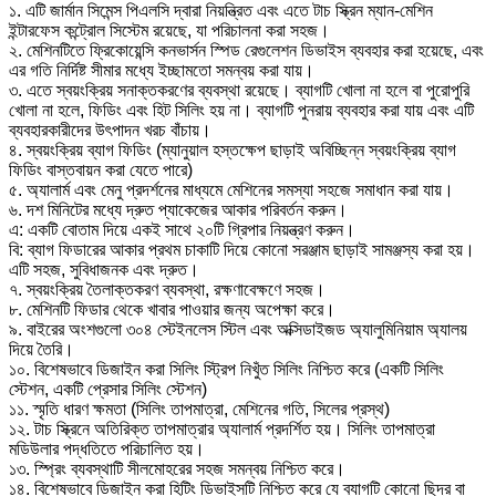
১. এটি জার্মান সিমেন্স পিএলসি দ্বারা নিয়ন্ত্রিত এবং এতে টাচ স্ক্রিন ম্যান-মেশিন
ইন্টারফেস কন্ট্রোল সিস্টেম রয়েছে, যা পরিচালনা করা সহজ।
২. মেশিনটিতে ফ্রিকোয়েন্সি কনভার্সন স্পিড রেগুলেশন ডিভাইস ব্যবহার করা হয়েছে, এবং
এর গতি নির্দিষ্ট সীমার মধ্যে ইচ্ছামতো সমন্বয় করা যায়।
৩. এতে স্বয়ংক্রিয় সনাক্তকরণের ব্যবস্থা রয়েছে। ব্যাগটি খোলা না হলে বা পুরোপুরি
খোলা না হলে, ফিডিং এবং হিট সিলিং হয় না। ব্যাগটি পুনরায় ব্যবহার করা যায় এবং এটি
ব্যবহারকারীদের উৎপাদন খরচ বাঁচায়।
৪. স্বয়ংক্রিয় ব্যাগ ফিডিং (ম্যানুয়াল হস্তক্ষেপ ছাড়াই অবিচ্ছিন্ন স্বয়ংক্রিয় ব্যাগ
ফিডিং বাস্তবায়ন করা যেতে পারে)
৫. অ্যালার্ম এবং মেনু প্রদর্শনের মাধ্যমে মেশিনের সমস্যা সহজে সমাধান করা যায়।
৬. দশ মিনিটের মধ্যে দ্রুত প্যাকেজের আকার পরিবর্তন করুন।
এ: একটি বোতাম দিয়ে একই সাথে ২০টি গ্রিপার নিয়ন্ত্রণ করুন।
বি: ব্যাগ ফিডারের আকার প্রথম চাকাটি দিয়ে কোনো সরঞ্জাম ছাড়াই সামঞ্জস্য করা হয়।
এটি সহজ, সুবিধাজনক এবং দ্রুত।
৭. স্বয়ংক্রিয় তৈলাক্তকরণ ব্যবস্থা, রক্ষণাবেক্ষণে সহজ।
৮. মেশিনটি ফিডার থেকে খাবার পাওয়ার জন্য অপেক্ষা করে।
৯. বাইরের অংশগুলো ৩০৪ স্টেইনলেস স্টিল এবং অক্সিডাইজড অ্যালুমিনিয়াম অ্যালয়
দিয়ে তৈরি।
১০. বিশেষভাবে ডিজাইন করা সিলিং স্ট্রিপ নিখুঁত সিলিং নিশ্চিত করে (একটি সিলিং
স্টেশন, একটি প্রেসার সিলিং স্টেশন)
১১. স্মৃতি ধারণ ক্ষমতা (সিলিং তাপমাত্রা, মেশিনের গতি, সিলের প্রস্থ)
১২. টাচ স্ক্রিনে অতিরিক্ত তাপমাত্রার অ্যালার্ম প্রদর্শিত হয়। সিলিং তাপমাত্রা
মডিউলার পদ্ধতিতে পরিচালিত হয়।
১৩. স্প্রিং ব্যবস্থাটি সীলমোহরের সহজ সমন্বয় নিশ্চিত করে।
১৪. বিশেষভাবে ডিজাইন করা হিটিং ডিভাইসটি নিশ্চিত করে যে ব্যাগটি কোনো ছিদ্র বা