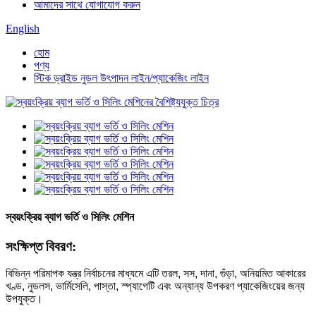
আমাদের সাথে যোগাযোগ করুন
English
হোম
পণ্য
স্টিক ড্রাইড নুডল উৎপাদন লাইন/প্যাকেজিং লাইন
স্বয়ংক্রিয় ব্যাগ ভর্তি ও সিলিং মেশিন
সংক্ষিপ্ত বিবরণ:
বিভিন্ন পরিমাপক যন্ত্র নির্বাচনের মাধ্যমে এটি তরল, সস, দানা, গুঁড়া, অনিয়মিত আকারের
খণ্ড, নুডলস, ভার্মিসেলি, পাস্তা, স্প্যাগেটি এবং অন্যান্য উপকরণ প্যাকেজিংয়ের জন্য
উপযুক্ত।