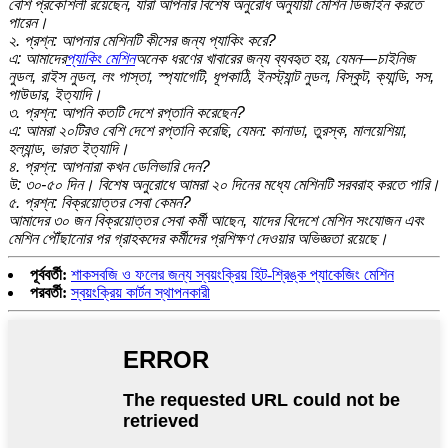
বেশি প্রকৌশলী রয়েছেন, যারা আপনার বিশেষ অনুরোধ অনুযায়ী মেশিন ডিজাইন করতে
পারেন।
২. প্রশ্ন: আপনার মেশিনটি কীসের জন্য প্যাকিং করে?
এ: আমাদের
প্যাকিং মেশিন
অনেক ধরণের খাবারের জন্য ব্যবহৃত হয়, যেমন—চাইনিজ
নুডল, রাইস নুডল, লং পাস্তা, স্প্যাগেটি, ধূপকাঠি, ইনস্ট্যান্ট নুডল, বিস্কুট, ক্যান্ডি, সস,
পাউডার, ইত্যাদি।
৩. প্রশ্ন: আপনি কতটি দেশে রপ্তানি করেছেন?
এ: আমরা ২০টিরও বেশি দেশে রপ্তানি করেছি, যেমন: কানাডা, তুরস্ক, মালয়েশিয়া,
হল্যান্ড, ভারত ইত্যাদি।
৪. প্রশ্ন: আপনারা কখন ডেলিভারি দেন?
উ: ৩০-৫০ দিন। বিশেষ অনুরোধে আমরা ২০ দিনের মধ্যে মেশিনটি সরবরাহ করতে পারি।
৫. প্রশ্ন: বিক্রয়োত্তর সেবা কেমন?
আমাদের ৩০ জন বিক্রয়োত্তর সেবা কর্মী আছেন, যাদের বিদেশে মেশিন সংযোজন এবং
মেশিন পৌঁছানোর পর গ্রাহকদের কর্মীদের প্রশিক্ষণ দেওয়ার অভিজ্ঞতা রয়েছে।
পূর্ববর্তী:
শাকসবজি ও ফলের জন্য স্বয়ংক্রিয় হিট-শ্রিঙ্ক প্যাকেজিং মেশিন
পরবর্তী:
স্বয়ংক্রিয় কার্টন স্থাপনকারী