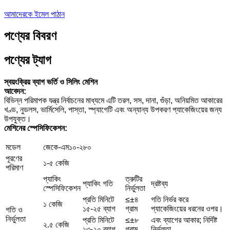
আমাদেরকে ইমেল পাঠান
পণ্যের বিবরণ
পণ্যের ট্যাগ
স্বয়ংক্রিয় ব্যাগ ভর্তি ও সিলিং মেশিন
আবেদন:
বিভিন্ন পরিমাপক যন্ত্র নির্বাচনের মাধ্যমে এটি তরল, সস, দানা, গুঁড়া, অনিয়মিত আকারের
খণ্ড, নুডলস, ভার্মিসেলি, পাস্তা, স্প্যাগেটি এবং অন্যান্য উপকরণ প্যাকেজিংয়ের জন্য
উপযুক্ত।
মেশিনের স্পেসিফিকেশন:
মডেল
জেকে-এম১০-২৮০
পূরণের
১-৫ কেজি
পরিমাণ
প্যাকিং
ত্রুটির
প্যাকিং গতি
দ্রষ্টব্য
স্পেসিফিকেশন
নির্ভুলতা
প্রতি মিনিটে
≤±৪
গতি নির্ভর করে
১ কেজি
১৫-২৫ ব্যাগ
গ্রাম
প্যাকেজিংয়ের ধরনের ওপর।
গতি ও
নির্ভুলতা
প্রতি মিনিটে
≤±৮
এবং ব্যাগের আকার; নির্দিষ্ট
২.৫ কেজি
১৩-২০ ব্যাগ
গ্রাম
নির্ভুলতা