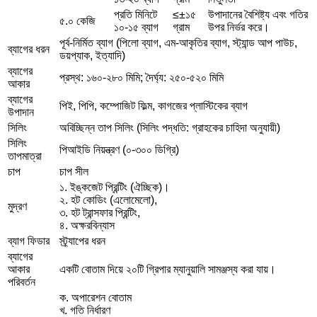
প্রতি মিনিটে
≤±১৫
উপাদানের বৈশিষ্ট্য এবং গতির
৫.০ কেজি
১০-১৫ ব্যাগ
গ্রাম
উপর নির্ভর করে।
পূর্ব-নির্মিত ব্যাগ (পিলো ব্যাগ, এম-আকৃতির ব্যাগ, স্ট্যান্ড আপ পাউচ,
ব্যাগের ধরন
ডয়প্যাক, ইত্যাদি)
ব্যাগের
প্রস্থ: ১৬০-২৮০ মিমি; দৈর্ঘ্য: ২৫০-৫২০ মিমি
আকার
ব্যাগের
পিই, পিপি, কম্পোজিট ফিল্ম, কাগজের প্লাস্টিকের ব্যাগ
উপাদান
সিলিং
অবিচ্ছিন্ন তাপ সিলিং (সিলিং পদ্ধতি: গ্রাহকের চাহিদা অনুযায়ী)
সিলিং
পিআইডি নিয়ন্ত্রণ (০-৩০০ ডিগ্রি)
তাপমাত্রা
চাপ
চাপ সীল
১. ইঙ্কজেট প্রিন্টিং (ঐচ্ছিক)।
২. হট কোডিং (এলোমেলো),
মুদ্রণ
৩. হট ট্রান্সফার প্রিন্টিং,
৪. অক্ষরবিন্যাস
ব্যাগ ফিডার
স্ট্র্যাপের ধরন
ব্যাগের
আকার
একটি বোতাম দিয়ে ২০টি গ্রিপার ম্যানুয়ালি সামঞ্জস্য করা যায়।
পরিবর্তন
ক. অপারেশন বোতাম
খ. গতি নির্ধারণ