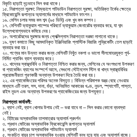
বিকৃতি ছাড়াই দৃঢ়ভাবে সিল করা থাকে।
১৫. নিরাপত্তা সুরক্ষা: নিম্নচাপে শাটডাউন নিরাপত্তা সুরক্ষা, অতিরিক্ত টর্কের ক্ষেত্রে
ফ্রিকোয়েন্সি রূপান্তর অ্যালার্মের মাধ্যমে শাটডাউন ফাংশন।
১৬. মেশিন চলার সময় কম শব্দ (৬৫ ডিবি) এবং খুব কম কম্পন।
১৭. মেশিনটি ভ্যাকুয়াম পাম্পের পরিবর্তে ভ্যাকুয়াম জেনারেটর ব্যবহার করে, যা শব্দ
উল্লেখযোগ্যভাবে কমিয়ে দেয়।
১৮. অপারেটরদের সুরক্ষার জন্য প্লেক্সিগ্লাস নিরাপত্তা দরজা লাগানো থাকে।
১৯. দূষণ কমাতে কিছু আমদানিকৃত ইঞ্জিনিয়ারিং প্লাস্টিক বিয়ারিং লুব্রিকেটিং তেল ছাড়াই
ব্যবহার করা হয়।
২০. পণ্যের মান উন্নত করার জন্য মেশিনটি নিখুঁত নকশা ও ভালো সীলমোহরযুক্ত পূর্ব-
নির্মিত প্যাকিং ব্যাগ ব্যবহার করে।
২১. খাদ্যের স্বাস্থ্যবিধি ও নিরাপত্তা নিশ্চিত করার জন্য, মেশিনের যে অংশগুলো উপকরণ
বা প্যাকেজিং ব্যাগের সংস্পর্শে আসে, সেগুলো স্টেইনলেস স্টিল বা খাদ্য স্বাস্থ্যবিধির
প্রয়োজনীয়তা পূরণকারী অন্যান্য উপকরণ দিয়ে তৈরি করা হয়।
২২. এর প্যাকেজিংয়ের পরিসর অনেক বিস্তৃত। বিভিন্ন পরিমাপক যন্ত্র বেছে নেওয়ার
মাধ্যমে এটি তরল, সস, দানা, গুঁড়া, অনিয়মিত আকারের খণ্ড, নুডল, স্প্যাগেটি, পাস্তা,
রাইস নুডল এবং অন্যান্য উপকরণের প্যাকেজিংয়ের জন্য উপযুক্ত।
নিরাপত্তা কার্যাবলী
:
১. ব্যাগ নেই, ব্যাগ খোলার উপায় নেই – ভরা যাবে না – সিল করার কোনো ব্যবস্থা
নেই।
২. হিটারের অস্বাভাবিক তাপমাত্রার অ্যালার্ম প্রদর্শন
৩. প্রধান মোটরের অস্বাভাবিক ফ্রিকোয়েন্সি রূপান্তর অ্যালার্ম
৪. প্রধান মোটরের অস্বাভাবিক শাটডাউন অ্যালার্ম
৫. সংকুচিত বায়ুর চাপ অস্বাভাবিক হওয়ায় মেশিনটি বন্ধ হয়ে যায় এবং অ্যালার্ম বাজে।